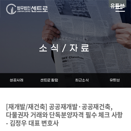
유튜브
NEWS/RESOURCES
소식/자료
성공사례
센트로 칼럼
최근소식
유튜브
[재개발/재건축] 공공재개발·공공재건축,
다물권자 거래와 단독분양자격 필수 체크 사항
- 김정우 대표 변호사