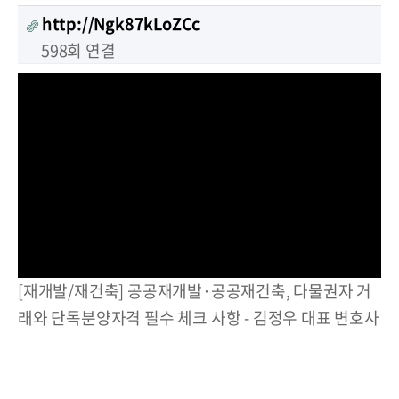
http://Ngk87kLoZCc
598회 연결
[재개발/재건축] 공공재개발·공공재건축, 다물권자 거
래와 단독분양자격 필수 체크 사항 - 김정우 대표 변호사