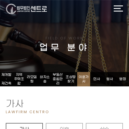
FIELD OF WORK
업무 분야
재개발
지역
부동산
리모델
하자소
조상땅
이혼가
ㆍ
주택조
종합관
민사
형사
행정
링
송
찾기
사
재건축
합
리
가사