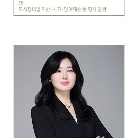
쟁
도시정비법 위반·사기·명예훼손 등 형사 일반