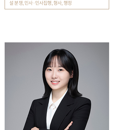
설 분쟁, 민사·민사집행, 형사, 행정