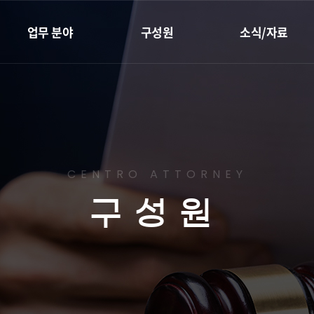
업무 분야
구성원
소식/자료
재개발·재건축
전체
성공사례
지역주택조합
대표변호사
센트로 칼럼
리모델링
변호사
최근소식
하자소송
임직원
유튜브
CENTRO ATTORNEY
부동산종합관리
구성원
조상땅찾기
이혼가사
민사
형사