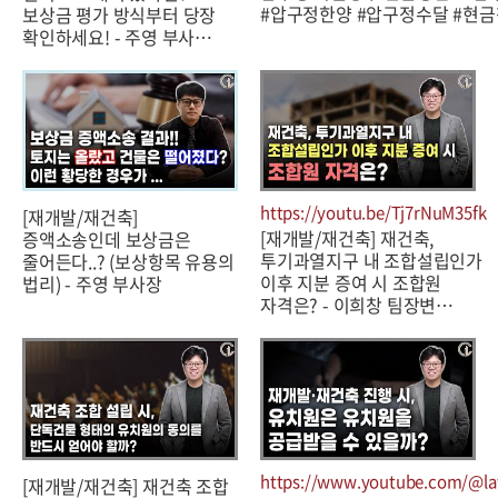
#압구정한양 #압구정수달 #현
보상금 평가 방식부터 당장
확인하세요! - 주영 부사…
https://youtu.be/Tj7rNuM35fk
[재개발/재건축]
[재개발/재건축] 재건축,
증액소송인데 보상금은
투기과열지구 내 조합설립인가
줄어든다..? (보상항목 유용의
이후 지분 증여 시 조합원
법리) - 주영 부사장
자격은? - 이희창 팀장변…
https://www.youtube.com/@la
[재개발/재건축] 재건축 조합