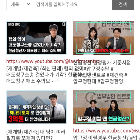
검색
https://www.youtube.com/@lawfirmcentro
현금청산 감정평가 기준시점
[재개발/재건축] (최신 판례) 협의 없이
논란 #압구정수달 #
매도청구소송 걸었다가 기각? 현금청산자
법무법인센트로 #재건축 #
매도청구 패소 주의보 - …
압구정현대 #압구정한양
https://www.youtube.com/@su
[재개발/재건축] 내 땅이 여러
압구정 이럴경우 현금청산? #
필지로 쪼개져 있다면?