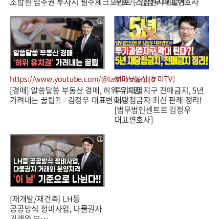
조합원 입주권 투자시 필수체크포인트 (조합원지위승계…
무효? - 김정우 대표변호사
https://www.youtube.com/@lawfirmcentro
투미부동산[투미TV]
[경매] 알쏭달쏭 부동산 경매, 허위 유치권
투기과열지구 전매금지, 5년
가려내는 꿀팁?! - 김정우 대표변호사
재당첨금지 최신 판례 정리!
[법무법인센트로 김정우
대표변호사]
[재개발/재건축] LH등
공공방식 정비사업, 다물권자
거래와 ᄇ…