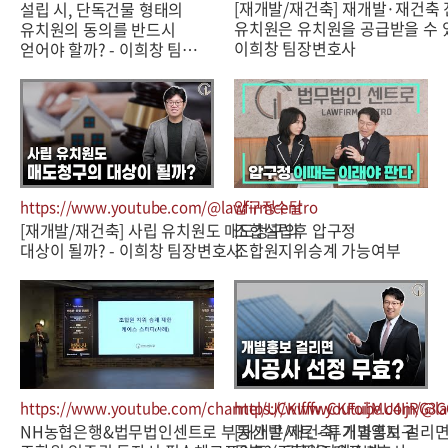
[재개발/재건축] 재개발·재건축 
설립 시, 단독건물 형태의
유치원은 유치원을 공급받을 수 있
유치원의 동의를 반드시
이희창 팀장변호사
얻어야 할까? - 이희창 팀…
https://www.youtube.com/@lawfirmcentro
압구정수달
[재개발/재건축] 사립 유치원도 매도청구의
조합설립후 압구정
대상이 될까? - 이희창 팀장변호사
조합원지위승계 가능여부
https://www.youtube.com/channel/UCKIfffwCKFoijMU4IjRG3G
https://www.youtube.com/@la
NH농협은행&법무법인센트로 부동산 콘서트 - 투기과열지구
[재개발/재건축] 개별홍보 걸리면