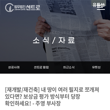
유튜브
NEWS/RESOURCES
소식/자료
성공사례
센트로 칼럼
최근소식
유튜브
[재개발/재건축] 내 땅이 여러 필지로 쪼개져
있다면? 보상금 평가 방식부터 당장
확인하세요! - 주영 부사장