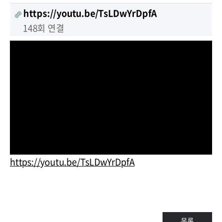
https://youtu.be/TsLDwYrDpfA
148회 연결
https://youtu.be/TsLDwYrDpfA
목록