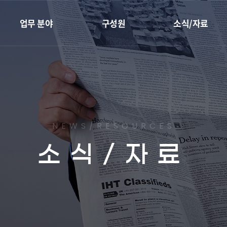
업무 분야
구성원
소식/자료
재개발·재건축
전체
성공사례
지역주택조합
대표변호사
센트로 칼럼
리모델링
변호사
최근소식
하자소송
임직원
유튜브
NEWS/RESOURCES
부동산종합관리
소식/자료
조상땅찾기
이혼가사
민사
형사