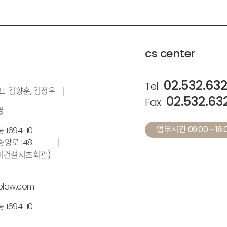
cs center
02.532.63
Tel
표: 김향훈, 김정우
02.532.63
Fax
영
업무시간 09:00 ~ 18:0
1694-10
앙로 148
계설비건설서초회관)
olaw.com
1694-10