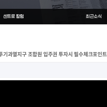
행정
센트로 칼럼
최근소식
투기과열지구 조합원 입주권 투자시 필수체크포인트