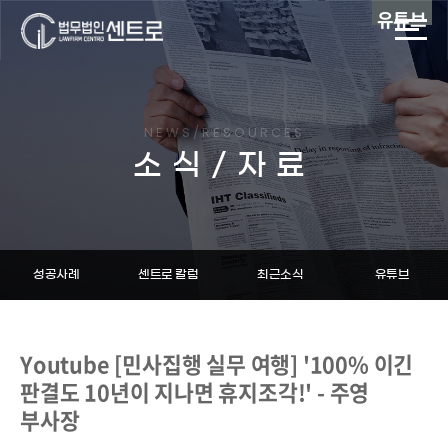
유튜브
NEWS/RESOURCES
소식/자료
성공사례
센트로 칼럼
최근소식
유튜브
Youtube [민사집행 실무 여행] '100% 이긴
판결도 10년이 지나면 휴지조각!' - 주영
부사장