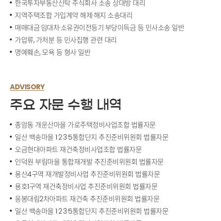
한국투자부동산신탁 주식회사 소송 상대방 대리
지역주택조합 가입계약 해제·해지 소송대리
매매대금·임대차·소유권이전등기·부당이득금 등 민사소송 일반
가압류, 가처분 등 민사집행 관련 대리
명예훼손, 모욕 등 형사 일반
ADVISORY
주요 자문 수행 내역
종암동 개운산마을 가로주택정비사업조합 법률자문
일산 백송마을 1·2·3·5통합단지 추진준비위원회 법률자문
오금현대아파트 재건축정비사업조합 법률자문
인덕원 부림마을 통합재개발 추진준비위원회 법률자문
용산4구역 재개발정비사업 추진준비위원회 법률자문
용호1구역 재건축정비사업 추진준비위원회 법률자문
응봉대림2차아파트 재건축 추진준비위원회 법률자문
일산 백송마을 1·2·3·5통합단지 추진준비위원회 법률자문