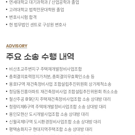
연세대학교 대기과학과 / 산업공학과 졸업
고려대학교 법학전문대학원 졸업
변호사시험 합격
현 법무법인 센트로 구성원 변호사
ADVISORY
주요 소송 수행 내역
비산초교주변지구 주택재개발정비사업조합
총회결의효력정지가처분, 총회결의무효확인소송 등
용호1구역 재건축정비사업 조합설립추진위원회 상가제척소송
청담동진흥아파트 재건축정비사업 조합설립추진위원회 취소소송
철산주공 8·9단지 주택재건축정비사업조합 소송 상대방 대리
청량리제6구역 주택재개발정비사업조합 소송 상대방 대리
용인모현산 도시개발사업조합 소송 상대방 대리
신월곡제1구역 도시환경정비사업조합 소송 상대방 대리
평택송화지구 현대지역주택조합 소송 상대방 대리