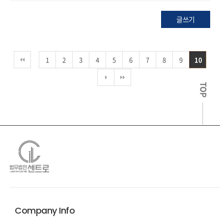
글쓰기
1
2
3
4
5
6
7
8
9
10
TOP
Company Info