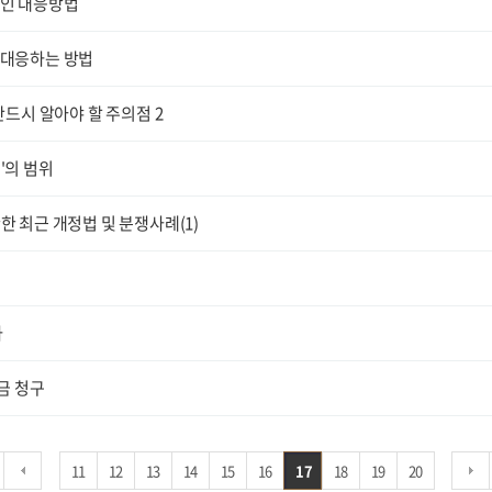
적인 대응방법
 대응하는 방법
드시 알아야 할 주의점 2
'의 범위
 최근 개정법 및 분쟁사례(1)
차
금 청구
11
12
13
14
15
16
17
18
19
20