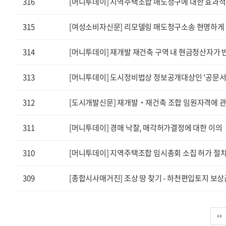
316
[머니투데이] 지역주택조합 매도청구에 대한 효과
315
[여성소비자신문] 리모델링 매도청구소송 현명하게
314
[머니투데이] 재개발 재건축 구역 내 현금청산자가 반
313
[머니투데이] 도시정비법상 정보공개대상인 '공문서
312
[도시개발신문] 재개발‧재건축 조합 임원자격에 관한
311
[머니투데이] 경매 낙찰, 매각허가결정에 대한 이의
310
[머니투데이] 지역주택조합 임시총회 소집 허가 절
309
[종합시사매거진] 조상 땅 찾기 - 하천편입토지 보상
다음
맨끝