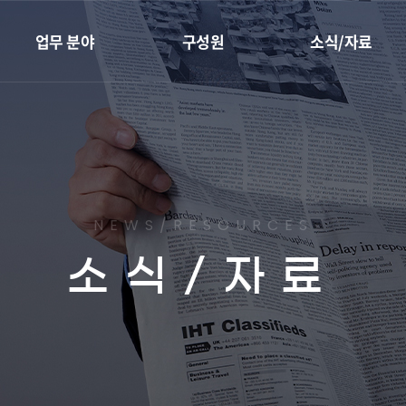
업무 분야
구성원
소식/자료
재개발·재건축
전체
성공사례
지역주택조합
대표변호사
센트로 칼럼
리모델링
변호사
최근소식
하자소송
임직원
유튜브
NEWS/RESOURCES
부동산종합관리
소식/자료
조상땅찾기
이혼가사
민사
형사