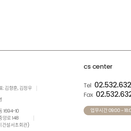
cs center
02.532.63
Tel
표: 김향훈, 김정우
02.532.63
Fax
영
업무시간 09:00 ~ 18:0
1694-10
앙로 148
계설비건설서초회관)