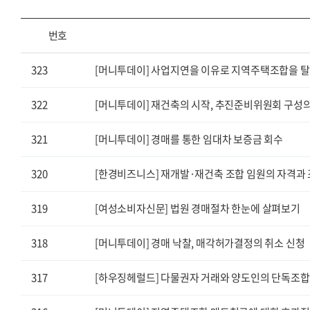
번호
323
[머니투데이] 사업지연을 이유로 지역주택조합을 탈
322
[머니투데이] 재건축의 시작, 추진준비위원회 구성
321
[머니투데이] 경매를 통한 임대차 보증금 회수
320
[한경비즈니스] 재개발·재건축 조합 임원의 자격과 
319
[여성소비자신문] 법원 경매절차 한눈에 살펴보기
318
[머니투데이] 경매 낙찰, 매각허가결정의 취소 신청
317
[하우징헤럴드] 다물권자 거래와 양도인의 단독조합