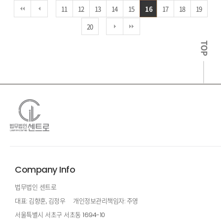
11
12
13
14
15
16
17
18
19
20
TOP
Company Info
법무법인 센트로
대표: 김향훈, 김정우
개인정보관리책임자: 주영
서울특별시 서초구 서초동 1694-10