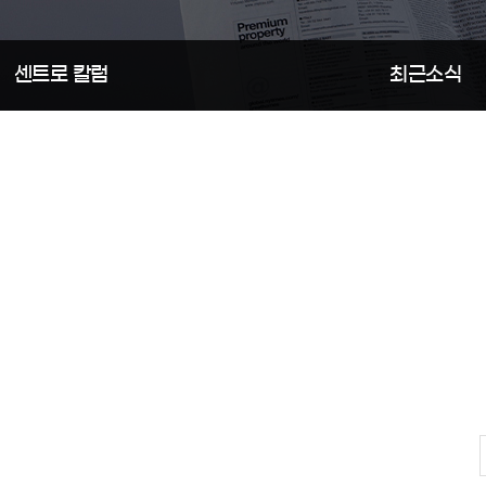
행정
센트로 칼럼
최근소식