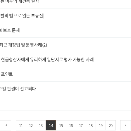
정된 이후의 재건축 절차
벌의 법으로 읽는 부동산]
 보호 문제
근 개정법 및 분쟁사례(2)
발 현금청산자에게 유리하게 일단지로 평가 가능한 사례
크 포인트
으킬 판결이 선고되다
11
12
13
14
15
16
17
18
19
20