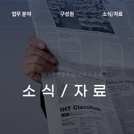
업무 분야
구성원
소식/자료
재개발·재건축
전체
성공사례
지역주택조합
대표변호사
센트로 칼럼
리모델링
변호사
최근소식
하자소송
임직원
유튜브
NEWS/RESOURCES
부동산종합관리
소식/자료
조상땅찾기
이혼가사
민사
형사