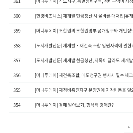
361
[머니투데이] 선도지구, 특별정비구역, 정비구역이 지
360
[한경비즈니스] 재개발 현금청산 시 올바른 대처법[유재
359
[머니투데이] 조합원의 조합원명부 공개청구와 개인정보
358
[도시개발신문] 재개발‧재건축 조합 임원자격에 관한 최
357
[도시개발신문] 재개발 현금청산, 지목이 달라도 재개
356
[머니투데이] 재건축조합, 매도청구권 행사시 필수 체
355
[머니투데이] 재정비촉진지구 분양권에 지각변동을 일
354
[머니투데이] 경매 알아보기, 형식적 경매란?
다음
맨끝