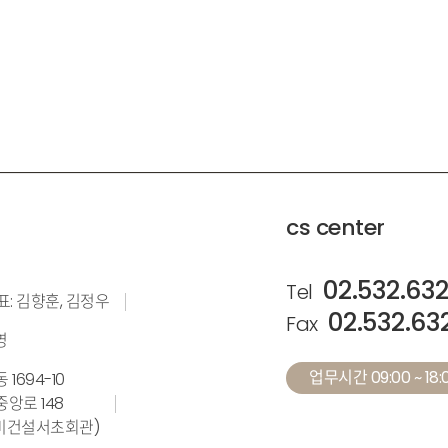
cs center
02.532.63
Tel
표: 김향훈, 김정우
02.532.63
Fax
영
업무시간 09:00 ~ 18:0
1694-10
앙로 148
계설비건설서초회관)