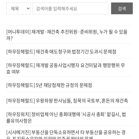
검색
[머니투데이] 재개발·재건축 추진위원·준비위원, 누가 될 수 있을
까?
[하우징헤럴드] 재건축 매도청구와 법정기간 도과시 문제점
[하우징헤럴드] 재개발 공동사업시행자 요건미달과 행정행위 무
효 여부
[하우징헤럴드] 5년 재당첨제한 규정의 문제점
[하우징헤럴드] 우왕좌왕 판사님들, 침묵의 국토부, 혼돈의 재건축
[하우징워치] 정비업체 아닌 총회대행에 '시공사 총회’ 맡길시, 법
률유의사항은
[시사메거진] 부동산을 단독소유하면서 타 부동산을 공유하는 경
우, 토지등소유자와 지위와 입주권 판단의 문제