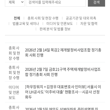
검색
전체
총회 사회 및 현장 수행
공공기관 및 대외 위촉
법률교육 및 세미나
미디어 및 언론보도
자문 및 협력
판례 분석 및 법률 정보
총회 사
2026년 2월 14일 목감2 재개발정비사업조합 정기총
회 및 현
회 사회 진행
장 수행
총회 사
2026년 2월 7일 금호21구역 주택재개발정비사업조
회 및 현
합 정기총회 사회 진행
장 수행
[하우징워치 + 김정우 대표변호사 인터뷰] 서울시 이
미디어
어 LH공사도 '이주비 대출' 현황조사…시공사 선정
및 언론
화두
보도
총회 사
2026년 2월 5일 여의도 삼부아파트 주민설명회 진