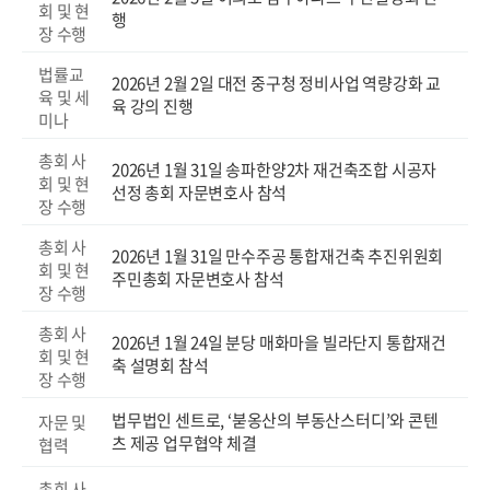
회 및 현
행
장 수행
법률교
2026년 2월 2일 대전 중구청 정비사업 역량강화 교
육 및 세
육 강의 진행
미나
총회 사
2026년 1월 31일 송파한양2차 재건축조합 시공자
회 및 현
선정 총회 자문변호사 참석
장 수행
총회 사
2026년 1월 31일 만수주공 통합재건축 추진위원회
회 및 현
주민총회 자문변호사 참석
장 수행
총회 사
2026년 1월 24일 분당 매화마을 빌라단지 통합재건
회 및 현
축 설명회 참석
장 수행
법무법인 센트로, ‘붇옹산의 부동산스터디’와 콘텐
자문 및
츠 제공 업무협약 체결
협력
총회 사