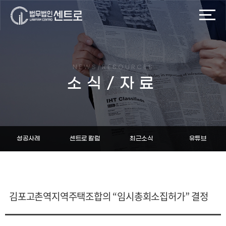
NEWS/RESOURCES
소식/자료
성공사례
센트로 칼럼
최근소식
유튜브
김포고촌역지역주택조합의 “임시총회소집허가” 결정