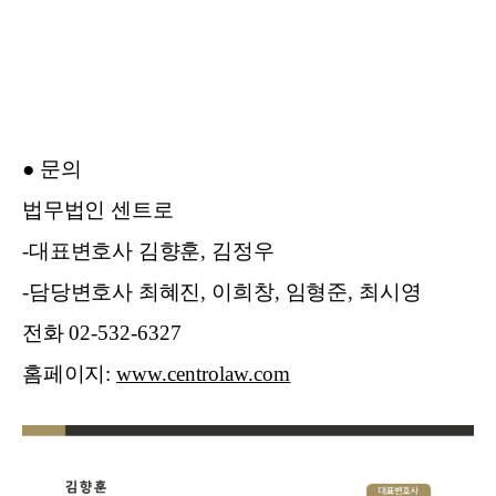
●
문의
법무법인 센트로
-
대표변호사 김향훈
,
김정우
-
담당변호사 최혜진
,
이희창
,
임형준
,
최시영
전화
02-532-6327
홈페이지
:
www.centrolaw.com