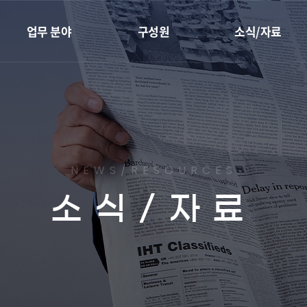
업무 분야
구성원
소식/자료
재개발·재건축
전체
성공사례
지역주택조합
대표변호사
센트로 칼럼
리모델링
변호사
최근소식
하자소송
임직원
유튜브
NEWS/RESOURCES
부동산종합관리
소식/자료
조상땅찾기
이혼가사
민사
형사