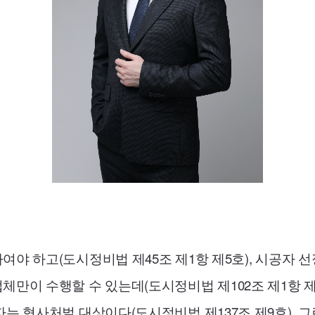
여야 하고(도시정비법 제45조 제1항 제5호), 시공자 
만이 수행할 수 있는데(도시정비법 제102조 제1항 제
는 형사처벌 대상이다(도시정비법 제137조 제9호). 