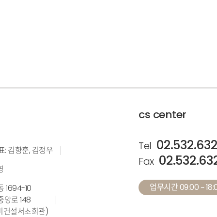
cs center
02.532.63
Tel
표: 김향훈, 김정우
02.532.63
Fax
영
업무시간 09:00 ~ 18:0
1694-10
앙로 148
계설비건설서초회관)