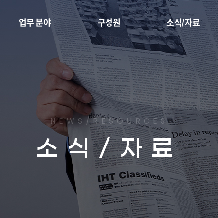
업무 분야
구성원
소식/자료
재개발·재건축
전체
성공사례
지역주택조합
대표변호사
센트로 칼럼
리모델링
변호사
최근소식
하자소송
임직원
유튜브
NEWS/RESOURCES
부동산종합관리
소식/자료
조상땅찾기
이혼가사
민사
형사