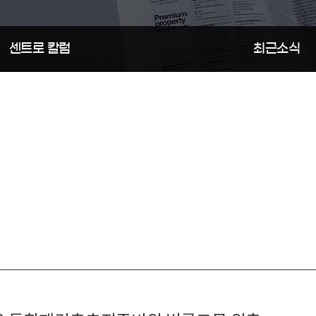
행정
센트로 칼럼
최근소식