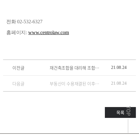
전화
02-532-6327
홈페이지
:
www.centrolaw.com
이전글
재건축조합을 대리해 조합원들의 총회안건상정금지가처분 신청을 기각시킨 사례
21.08.24
다음글
부동산이 수용재결된 이후에도 임차인이 점유하고 있는 경우, 임대인인 부동산의 전 소유자에게는 위 부동산에 대한 간접점유가 인정되지 않고, 임차인으로부터 부동산을 인도?
21.08.24
TOP
목록