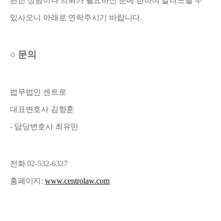
관한 상담이나 의뢰가 필요하신 분에 한하여 알려드릴 수
있사오니 아래로 연락주시기 바랍니다
.
○
문의
법무법인 센트로
대표변호사 김향훈
-
담당변호사 최유민
전화
02-532-6327
홈페이지
:
www.centrolaw.com