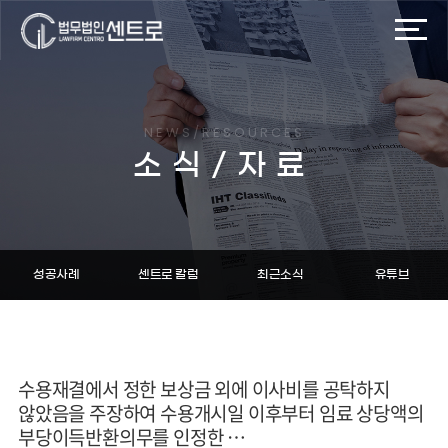
NEWS/RESOURCES
소식/자료
성공사례
센트로 칼럼
최근소식
유튜브
수용재결에서 정한 보상금 외에 이사비를 공탁하지
않았음을 주장하여 수용개시일 이후부터 임료 상당액의
부당이득반환의무를 인정한 …